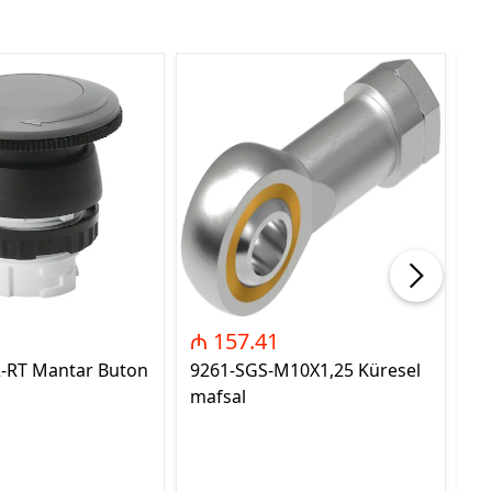
₼ 157.41
₼
2-RT Mantar Buton
9261-SGS-M10X1,25 Küresel
89
mafsal