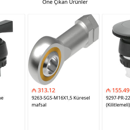
Öne Çıkan Ürünler
₼ 313.12
₼ 155.49
me
9263-SGS-M16X1,5 Küresel
9297-PR-2
mafsal
(Kilitlemeli)