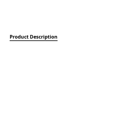
Relays)
MPCB - Mü
Elektrik Aç
Protection 
SDC - Arıcı
Product Description
Disconnect
FUSE - Əri
(FUSES)
MCCB - Kom
Açarları (
Breakers)
TSMIN - T
Mühafizə V
Nəzarəti (
protection 
monitoring
ACB - Hava 
(Air Circui