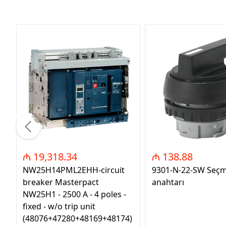
₼ 19,318.34
₼ 138.88
NW25H14PML2EHH-circuit
9301-N-22-SW Seç
breaker Masterpact
anahtarı
NW25H1 - 2500 A - 4 poles -
fixed - w/o trip unit
(48076+47280+48169+48174)