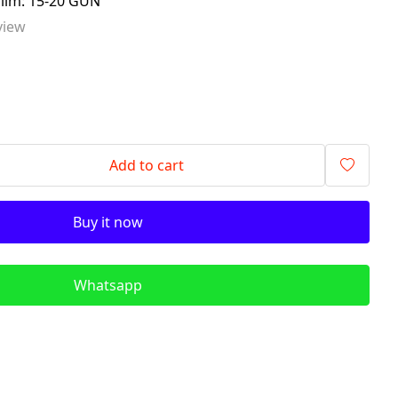
slim: 15-20 GÜN
signalling components)
view
ITR - İzolyasiya
Transformatorları (Isolation
Transformers)
QM - Sabit Qida mənbələri (DC
Power Supplies)
PLC - Proqramlanan Məntiq
Add to cart
Kontrollerləri (Programmable
Logic Controller)
Buy it now
HMI - Masın İnsan İnterfeysi
(Human–Machine Interface)
REL - Relelər
Whatsapp
ISN - İnduktiv Sensorlar
(Inductive Proximity Sensors)
TSN - Tutum Sensorları
(Capacitive Sensor Proximity
Sensors)