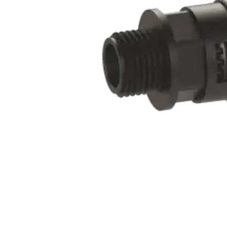
Açarları (M
breackers)
TSCM - Tor
Mühafizə M
Leakage cu
devices)
AGM - Aşır
mühafizə (
NIM - Nəza
Məhsulları
Command P
IEMIM - In
Mühərrik İş
Mühafizə (
starters an
PWCTR - Ma
(Contactor
TRL - Term