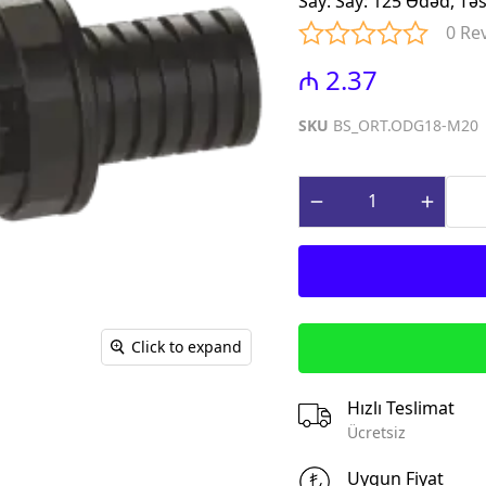
Say
:
Say: 125 Ədəd, Tə
iniature Circuit
(Contactors for power factor
0 Re
correction)
paq Sızma Cərəyan
₼ 2.37
MTP - Modul Tip Panellər
əhsulları (Earth
PLP - Plastik Panellər
rrent Protection
SKU
BS_ORT.ODG18-M20
ABQ - Avtomat və Birləşdirici
Qutular
ı Gərginlikdən
Surge Arresters)
MPN - Metal Panellər
rət və İdarə
PHS - Panel Havalandırma
 (Control &
sistemləri
roducts)
STCY - Sənaye Tip Çəngəl və
teqrə edilmiş
Yuvalar (Industrial Plug and
əsalıcılar və
Socket)
Click to expand
Integrated motor
EAD - Elektromobil
d protection)
Akkumlyator Doldurma
Hızlı Teslimat
qnit Işəsalıcılar
MA - Montaj Aksesuarları
Ücretsiz
s)
IZO - İzolentlər
ik Relelər (Thermal
Uygun Fiyat
KBG - Kabel Bagları