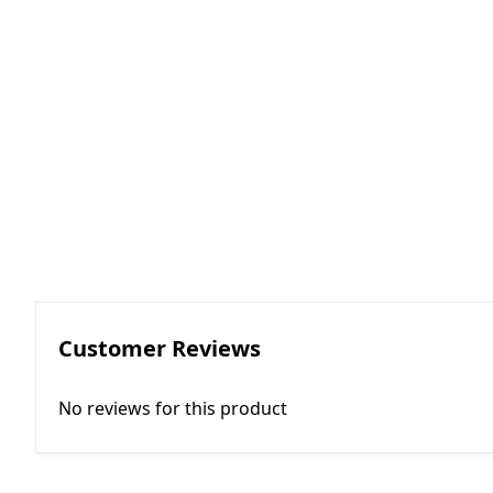
RGKMI - R
Korreksiya 
(Contactor
correction)
EP - Elektri
AM - Avtom
(Automatio
Customer Reviews
No reviews for this product