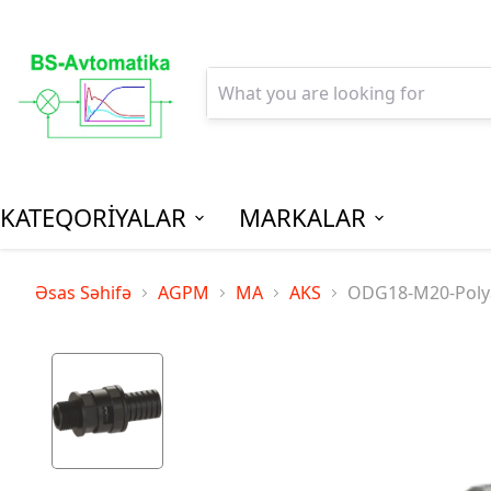
KATEQORİYALAR
MARKALAR
AGPM-Al
Əsas Səhifə
AGPM
MA
AKS
ODG18-M20-Polyam
Paylanm
(Low Vo
Distribu
SPM-Son P
(Final Dist
MCB - Mini