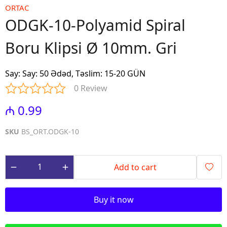
ORTAC
ODGK-10-Polyamid Spiral
Boru Klipsi Ø 10mm. Gri
Say
:
Say: 50 Ədəd, Təslim: 15-20 GÜN
0 Review
₼ 0.99
SKU
BS_ORT.ODGK-10
Add to cart
Buy it now