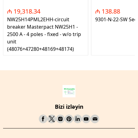
₼ 19,318.34
₼ 138.88
NW25H14PML2EHH-circuit
9301-N-22-SW Seç
breaker Masterpact NW25H1 -
2500 A - 4 poles - fixed - w/o trip
unit
(48076+47280+48169+48174)
Bizi izləyin