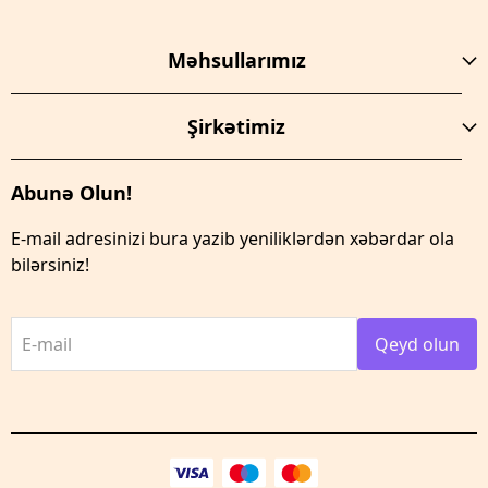
Məhsullarımız
Şirkətimiz
Abunə Olun!
E-mail adresinizi bura yazib yeniliklərdən xəbərdar ola
bilərsiniz!
E-mail
Qeyd olun