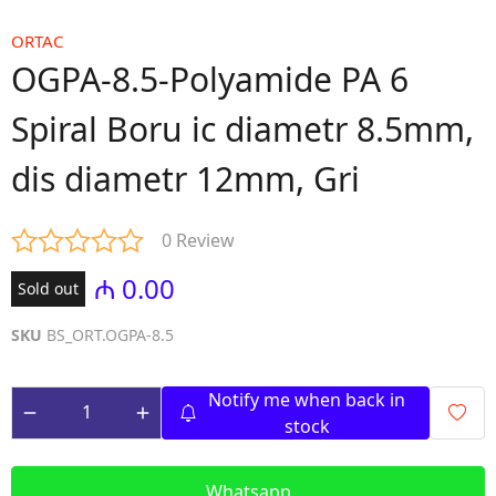
ORTAC
OGPA-8.5-Polyamide PA 6
Spiral Boru ic diametr 8.5mm,
dis diametr 12mm, Gri
0 Review
₼ 0.00
Sold out
SKU
BS_ORT.OGPA-8.5
Notify me when back in
stock
Whatsapp