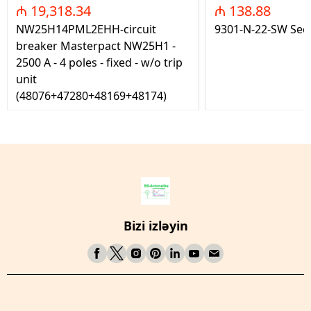
₼ 19,318.34
₼ 138.88
NW25H14PML2EHH-circuit
9301-N-22-SW Seç
breaker Masterpact NW25H1 -
2500 A - 4 poles - fixed - w/o trip
unit
(48076+47280+48169+48174)
Bizi izləyin