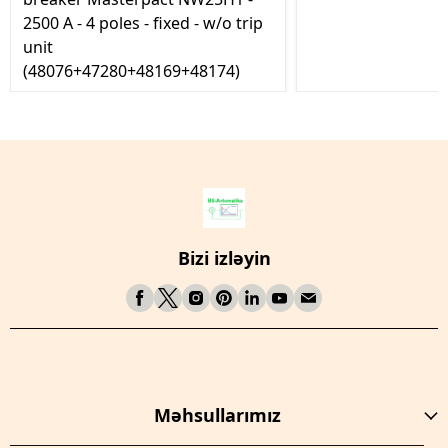
2500 A - 4 poles - fixed - w/o trip
unit
(48076+47280+48169+48174)
Bizi izləyin
Məhsullarımız