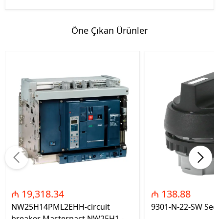
Öne Çıkan Ürünler
₼ 19,318.34
₼ 138.88
NW25H14PML2EHH-circuit
9301-N-22-SW Seç
breaker Masterpact NW25H1 -