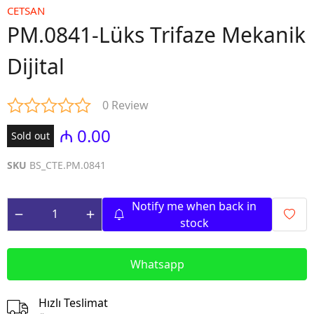
CETSAN
PM.0841-Lüks Trifaze Mekanik
Dijital
0 Review
₼ 0.00
Sold out
SKU
BS_CTE.PM.0841
Notify me when back in
stock
Whatsapp
Hızlı Teslimat