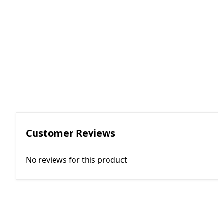
RGKMI - R
Korreksiya 
(Contactor
correction)
EP - Elektri
AM - Avtom
(Automatio
Customer Reviews
No reviews for this product