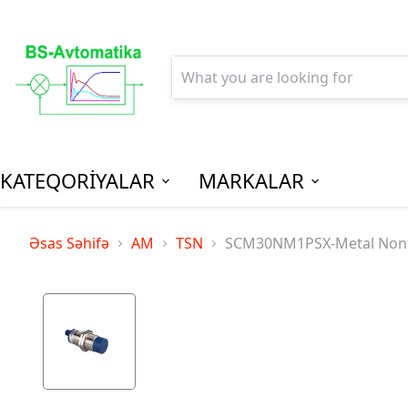
KATEQORİYALAR
MARKALAR
AGPM-Al
Əsas Səhifə
AM
TSN
SCM30NM1PSX-Metal Nonf
Paylanm
(Low Vo
Distribu
SPM-Son P
(Final Dist
MCB - Mini