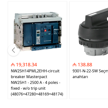
₼ 19,318.34
₼ 138.88
NW25H14PML2EHH-circuit
9301-N-22-SW Seç
breaker Masterpact
anahtarı
NW25H1 - 2500 A - 4 poles -
fixed - w/o trip unit
(48076+47280+48169+48174)