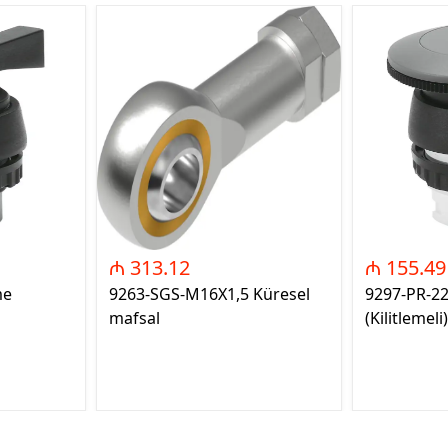
₼ 313.12
₼ 155.49
me
9263-SGS-M16X1,5 Küresel
9297-PR-2
mafsal
(Kilitlemeli)