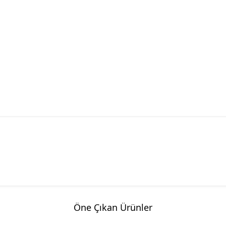
eaktiv Gücün
Maqnit İşəsalıcı
s for power factor
k Panelləri
atika Məhsulları
n Products)
Öne Çıkan Ürünler