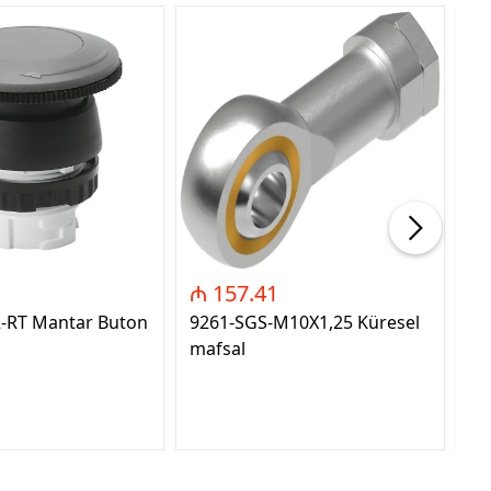
₼ 157.41
₼
2-RT Mantar Buton
9261-SGS-M10X1,25 Küresel
89
mafsal