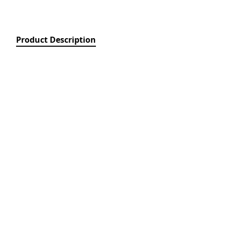
Relays)
MPCB - Mü
Elektrik Aç
Product Description
Protection 
SDC - Arıcı
Disconnect
FUSE - Əri
(FUSES)
MCCB - Kom
Açarları (
Breakers)
TSMIN - T
Mühafizə V
Nəzarəti (
protection 
monitoring
ACB - Hava 
(Air Circui