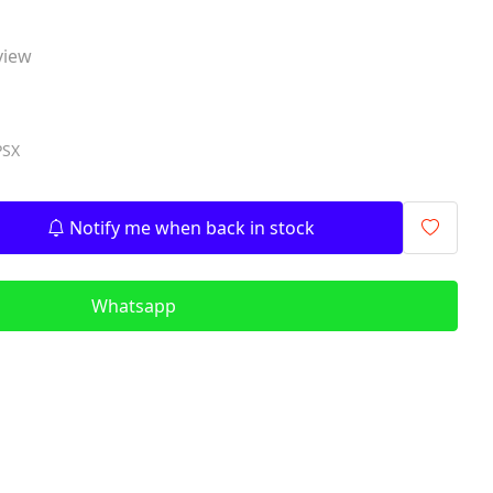
signalling components)
view
ITR - İzolyasiya
Transformatorları (Isolation
Transformers)
QM - Sabit Qida mənbələri (DC
PSX
Power Supplies)
PLC - Proqramlanan Məntiq
Kontrollerləri (Programmable
Notify me when back in stock
Logic Controller)
HMI - Masın İnsan İnterfeysi
Whatsapp
(Human–Machine Interface)
REL - Relelər
ISN - İnduktiv Sensorlar
(Inductive Proximity Sensors)
TSN - Tutum Sensorları
(Capacitive Sensor Proximity
Sensors)