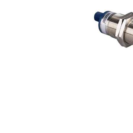
Açarları (M
breackers)
TSCM - Tor
Mühafizə M
Leakage cu
devices)
AGM - Aşır
mühafizə (
NIM - Nəza
Məhsulları
Command P
IEMIM - In
Mühərrik İş
Mühafizə (
starters an
PWCTR - Ma
(Contactor
TRL - Term