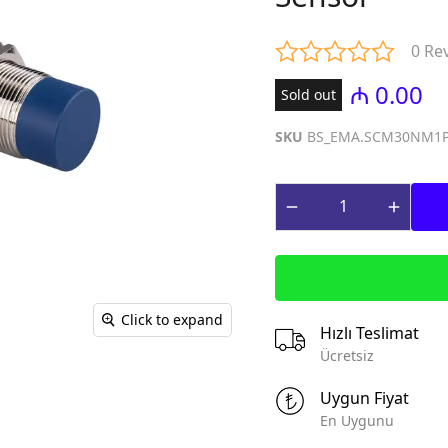
iniature Circuit
(Contactors for power factor
correction)
0 Re
paq Sızma Cərəyan
MTP - Modul Tip Panellər
əhsulları (Earth
₼ 0.00
Sold out
PLP - Plastik Panellər
rrent Protection
ABQ - Avtomat və Birləşdirici
SKU
BS_EMA.SCM30NM1
Qutular
ı Gərginlikdən
Surge Arresters)
MPN - Metal Panellər
rət və İdarə
PHS - Panel Havalandırma
 (Control &
sistemləri
roducts)
STCY - Sənaye Tip Çəngəl və
teqrə edilmiş
Yuvalar (Industrial Plug and
əsalıcılar və
Socket)
Click to expand
Integrated motor
Hızlı Teslimat
EAD - Elektromobil
d protection)
Ücretsiz
Akkumlyator Doldurma
qnit Işəsalıcılar
MA - Montaj Aksesuarları
Uygun Fiyat
s)
IZO - İzolentlər
En Uygunu
ik Relelər (Thermal
KBG - Kabel Bagları