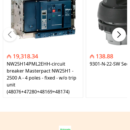
₼ 19,318.34
₼ 138.88
NW25H14PML2EHH-circuit
9301-N-22-SW Seç
breaker Masterpact NW25H1 -
2500 A - 4 poles - fixed - w/o trip
unit
(48076+47280+48169+48174)