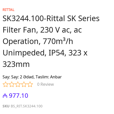
RITTAL
SK3244.100-Rittal SK Series
Filter Fan, 230 V ac, ac
Operation, 770m³/h
Unimpeded, IP54, 323 x
323mm
Say
:
Say: 2 Ədəd, Təslim: Anbar
0 Review
₼ 977.10
SKU
BS_RIT.SK3244.100