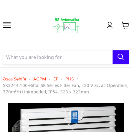
Əsas Səhifə
AGPM
EP
PHS
SK3244.100-Rittal SK Series Filter Fan, 230 V ac, ac Operation,
770m³/h Unimpeded, IP54, 323 x 323mm