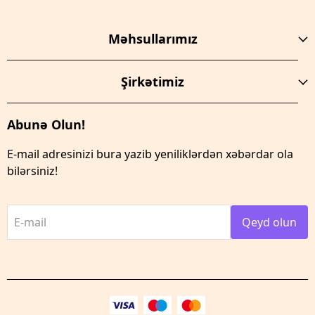
Məhsullarımız
Şirkətimiz
Abunə Olun!
E-mail adresinizi bura yazib yeniliklərdən xəbərdar ola
bilərsiniz!
E-mail
Qeyd olun