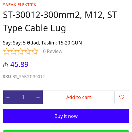
SAFAK ELEKTRIK
ST-30012-300mm2, M12, ST
Type Cable Lug
Say
:
Say: 5 Ədəd, Təslim: 15-20 GÜN
0 Review
₼ 45.89
SKU
BS_SAF.ST-30012
Add to cart
Buy it now