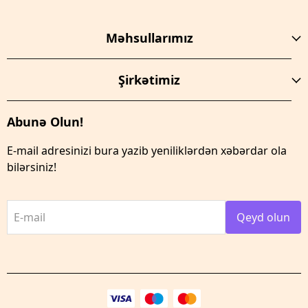
Məhsullarımız
Şirkətimiz
Abunə Olun!
E-mail adresinizi bura yazib yeniliklərdən xəbərdar ola
bilərsiniz!
E-mail
Qeyd olun