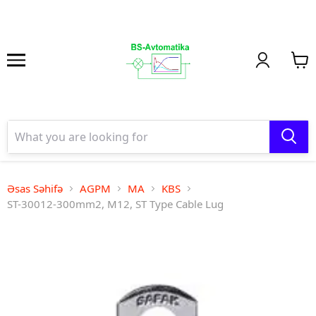
Əsas Səhifə
AGPM
MA
KBS
ST-30012-300mm2, M12, ST Type Cable Lug