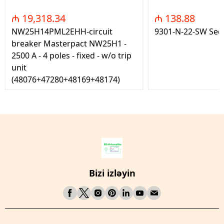
₼ 19,318.34
₼ 138.88
NW25H14PML2EHH-circuit
9301-N-22-SW Seç
breaker Masterpact NW25H1 -
2500 A - 4 poles - fixed - w/o trip
unit
(48076+47280+48169+48174)
Bizi izləyin