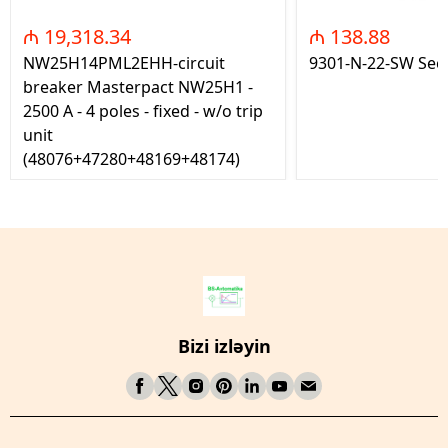
₼ 19,318.34
₼ 138.88
NW25H14PML2EHH-circuit
9301-N-22-SW Seç
breaker Masterpact NW25H1 -
2500 A - 4 poles - fixed - w/o trip
unit
(48076+47280+48169+48174)
Bizi izləyin