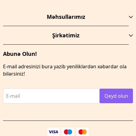
Məhsullarımız
Şirkətimiz
Abunə Olun!
E-mail adresinizi bura yazib yeniliklərdən xəbərdar ola
bilərsiniz!
E-mail
Qeyd olun