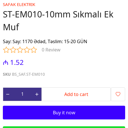
SAFAK ELEKTRIK
ST-EM010-10mm Sıkmalı Ek
Muf
Say
:
Say: 1170 Ədəd, Təslim: 15-20 GÜN
0 Review
₼ 1.52
SKU
BS_SAF.ST-EM010
Add to cart
Buy it now