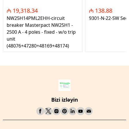
₼ 19,318.34
₼ 138.88
NW25H14PML2EHH-circuit
9301-N-22-SW Seç
breaker Masterpact NW25H1 -
2500 A - 4 poles - fixed - w/o trip
unit
(48076+47280+48169+48174)
Bizi izləyin