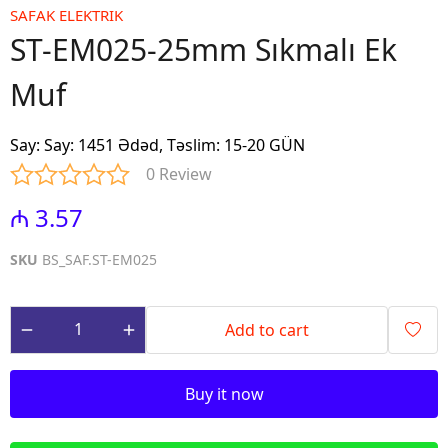
SAFAK ELEKTRIK
ST-EM025-25mm Sıkmalı Ek
Muf
Say
:
Say: 1451 Ədəd, Təslim: 15-20 GÜN
0 Review
₼ 3.57
SKU
BS_SAF.ST-EM025
Add to cart
Buy it now