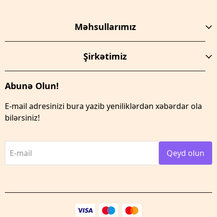
Məhsullarımız
Şirkətimiz
Abunə Olun!
E-mail adresinizi bura yazib yeniliklərdən xəbərdar ola
bilərsiniz!
E-mail
Qeyd olun