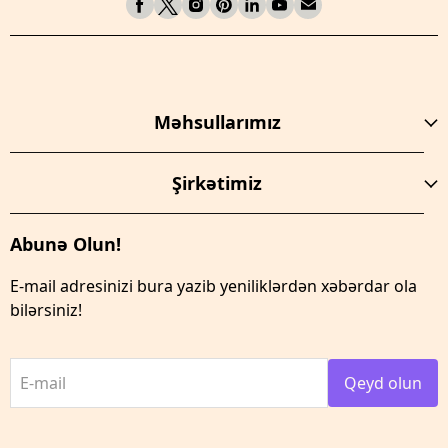
Məhsullarımız
Şirkətimiz
Abunə Olun!
E-mail adresinizi bura yazib yeniliklərdən xəbərdar ola
bilərsiniz!
E-mail
Qeyd olun