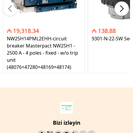
₼ 19,318.34
₼ 138.88
NW25H14PML2EHH-circuit
9301-N-22-SW Seç
breaker Masterpact NW25H1 -
2500 A - 4 poles - fixed - w/o trip
unit
(48076+47280+48169+48174)
Bizi izləyin