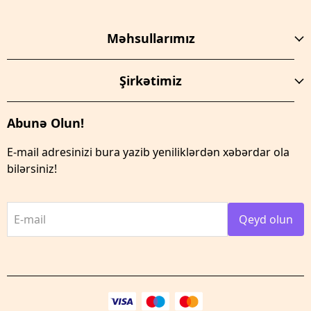
Məhsullarımız
Şirkətimiz
Abunə Olun!
E-mail adresinizi bura yazib yeniliklərdən xəbərdar ola
bilərsiniz!
E-mail
Qeyd olun