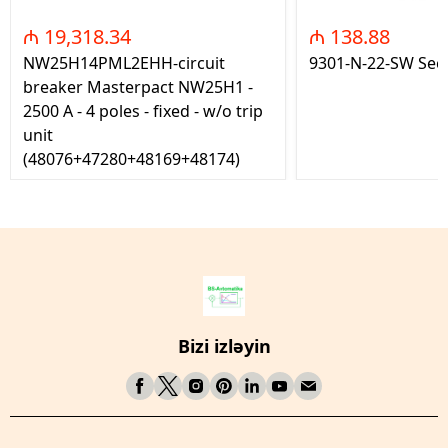
₼ 19,318.34
₼ 138.88
NW25H14PML2EHH-circuit
9301-N-22-SW Seç
breaker Masterpact NW25H1 -
2500 A - 4 poles - fixed - w/o trip
unit
(48076+47280+48169+48174)
Bizi izləyin