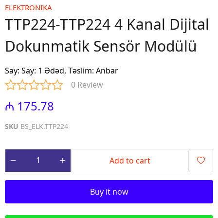
ELEKTRONIKA
TTP224-TTP224 4 Kanal Dijital
Dokunmatik Sensör Modülü
Say
:
Say: 1 Ədəd, Təslim: Anbar
0 Review
₼ 175.78
SKU
BS_ELK.TTP224
Add to cart
Buy it now