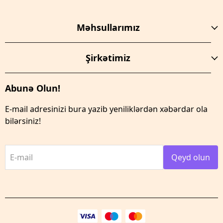
Məhsullarımız
Şirkətimiz
Abunə Olun!
E-mail adresinizi bura yazib yeniliklərdən xəbərdar ola
bilərsiniz!
E-mail
Qeyd olun