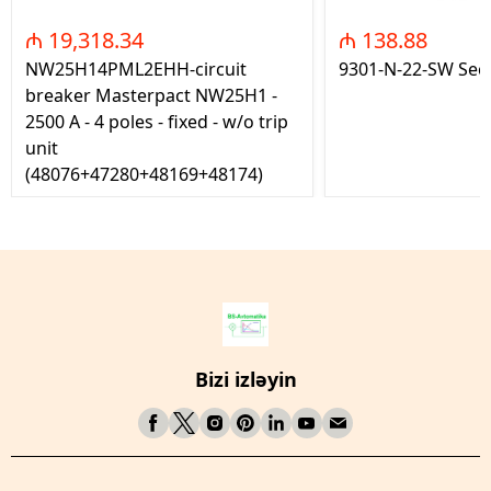
₼ 19,318.34
₼ 138.88
NW25H14PML2EHH-circuit
9301-N-22-SW Seç
breaker Masterpact NW25H1 -
2500 A - 4 poles - fixed - w/o trip
unit
(48076+47280+48169+48174)
Bizi izləyin