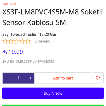
OMRON
XS3F-LM8PVC4S5M-M8 Soketli
Sensör Kablosu 5M
Say
:
10-ədəd Təslim: 15-20 Gün
0 Review
₼ 19.09
SKU
BS_OMR.XS3F-LM8PVC4S5M
Add to cart
Buy it now