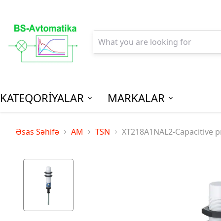
KATEQORİYALAR
MARKALAR
AGPM-Al
Əsas Səhifə
AM
TSN
XT218A1NAL2-Capacitive pro
Paylanm
(Low Vo
Distribu
SPM-Son P
(Final Dist
MCB - Mini