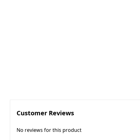
RGKMI - R
Korreksiya 
(Contactor
correction)
EP - Elektri
AM - Avtom
(Automatio
Customer Reviews
No reviews for this product