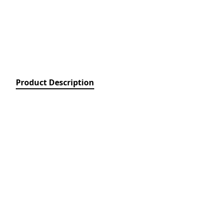
Relays)
MPCB - Mü
Elektrik Aç
Protection 
SDC - Arıcı
Disconnect
Product Description
FUSE - Əri
(FUSES)
MCCB - Kom
Açarları (
Breakers)
TSMIN - T
Mühafizə V
Nəzarəti (
protection 
monitoring
ACB - Hava 
(Air Circui