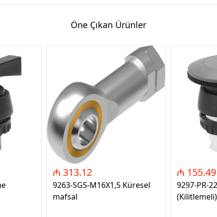
Öne Çıkan Ürünler
₼ 313.12
₼ 155.49
me
9263-SGS-M16X1,5 Küresel
9297-PR-2
mafsal
(Kilitlemeli)