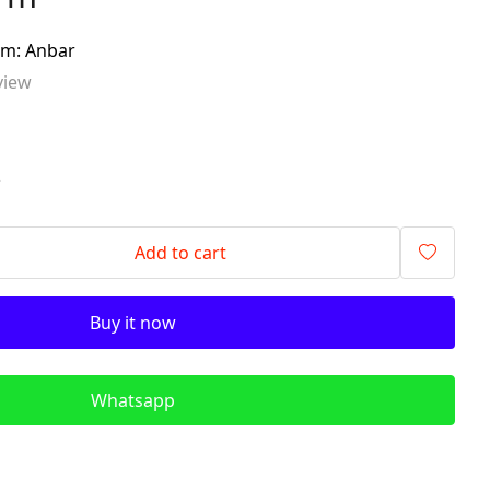
signalling components)
im: Anbar
ITR - İzolyasiya
view
Transformatorları (Isolation
Transformers)
QM - Sabit Qida mənbələri (DC
Power Supplies)
2
PLC - Proqramlanan Məntiq
Kontrollerləri (Programmable
Logic Controller)
Add to cart
HMI - Masın İnsan İnterfeysi
(Human–Machine Interface)
Buy it now
REL - Relelər
ISN - İnduktiv Sensorlar
(Inductive Proximity Sensors)
Whatsapp
TSN - Tutum Sensorları
(Capacitive Sensor Proximity
Sensors)