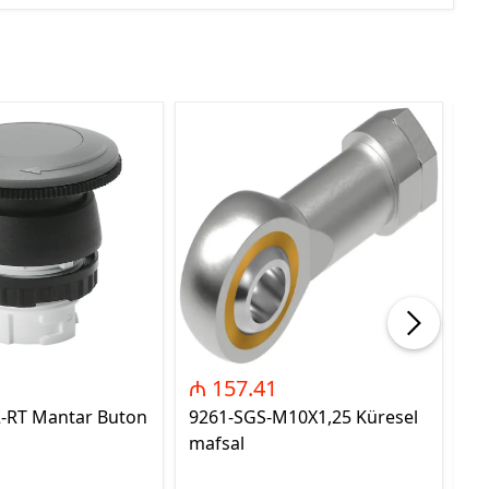
₼ 157.41
₼
2-RT Mantar Buton
9261-SGS-M10X1,25 Küresel
89
mafsal