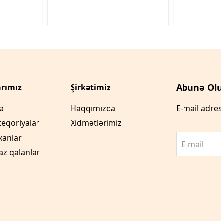
Abunə Olu
rımız
Şirkətimiz
fə
Haqqımızda
E-mail adres
teqoriyalar
Xidmətlərimiz
xanlar
E-mail
az qalanlar