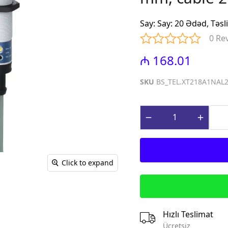
iniature Circuit
(Contactors for power factor
correction)
Say
:
Say: 20 Ədəd, Təsl
paq Sızma Cərəyan
MTP - Modul Tip Panellər
0 Re
əhsulları (Earth
PLP - Plastik Panellər
rrent Protection
₼ 168.01
ABQ - Avtomat və Birləşdirici
Qutular
ı Gərginlikdən
SKU
BS_TEL.XT218A1NAL
Surge Arresters)
MPN - Metal Panellər
rət və İdarə
PHS - Panel Havalandırma
 (Control &
sistemləri
roducts)
STCY - Sənaye Tip Çəngəl və
teqrə edilmiş
Yuvalar (Industrial Plug and
əsalıcılar və
Socket)
Click to expand
Integrated motor
EAD - Elektromobil
d protection)
Akkumlyator Doldurma
qnit Işəsalıcılar
MA - Montaj Aksesuarları
s)
IZO - İzolentlər
Hızlı Teslimat
ik Relelər (Thermal
KBG - Kabel Bagları
Ücretsiz