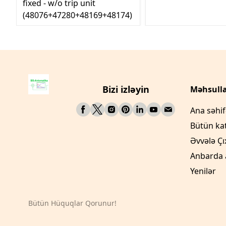
fixed - w/o trip unit
(48076+47280+48169+48174)
Bizi izləyin
Məhsulla
Ana səhi
Bütün ka
Əvvələ Çı
Anbarda 
Yenilər
Bütün Hüquqlar Qorunur!