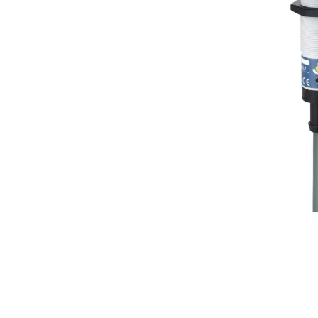
Açarları (M
breackers)
TSCM - Tor
Mühafizə M
Leakage cu
devices)
AGM - Aşır
mühafizə (
NIM - Nəza
Məhsulları
Command P
IEMIM - In
Mühərrik İş
Mühafizə (
starters an
PWCTR - Ma
(Contactor
TRL - Term