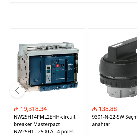
₼ 19,318.34
₼ 138.88
NW25H14PML2EHH-circuit
9301-N-22-SW Seç
breaker Masterpact
anahtarı
NW25H1 - 2500 A - 4 poles -