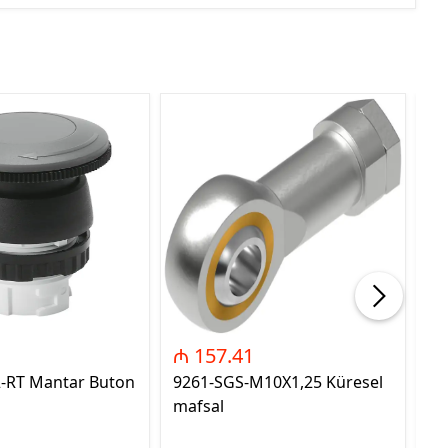
₼ 157.41
₼
2-RT Mantar Buton
9261-SGS-M10X1,25 Küresel
89
mafsal