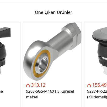
Öne Çıkan Ürünler
₼ 313.12
₼ 155.49
me
9263-SGS-M16X1,5 Küresel
9297-PR-2
mafsal
(Kilitlemeli)