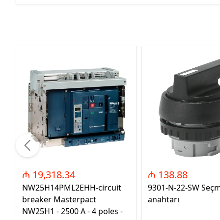
₼ 19,318.34
₼ 138.88
NW25H14PML2EHH-circuit
9301-N-22-SW Seç
breaker Masterpact
anahtarı
NW25H1 - 2500 A - 4 poles -