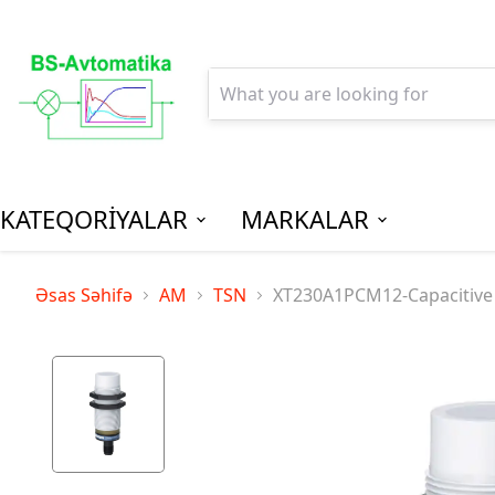
KATEQORİYALAR
MARKALAR
AGPM-Al
Əsas Səhifə
AM
TSN
XT230A1PCM12-Capacitive pr
Paylanm
(Low Vo
Distribu
SPM-Son P
(Final Dist
MCB - Mini