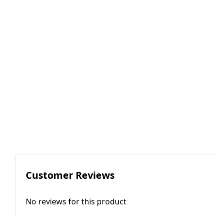
RGKMI - R
Korreksiya 
(Contactor
correction)
EP - Elektri
AM - Avtom
(Automatio
Customer Reviews
No reviews for this product