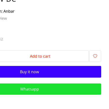
signalling components)
m: Anbar
ITR - İzolyasiya
view
Transformatorları (Isolation
Transformers)
QM - Sabit Qida mənbələri (DC
Power Supplies)
12
PLC - Proqramlanan Məntiq
Kontrollerləri (Programmable
Logic Controller)
Add to cart
HMI - Masın İnsan İnterfeysi
(Human–Machine Interface)
Buy it now
REL - Relelər
ISN - İnduktiv Sensorlar
(Inductive Proximity Sensors)
Whatsapp
TSN - Tutum Sensorları
(Capacitive Sensor Proximity
Sensors)