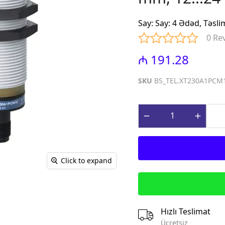
iniature Circuit
(Contactors for power factor
correction)
Say
:
Say: 4 Ədəd, Təsli
paq Sızma Cərəyan
MTP - Modul Tip Panellər
0 Re
əhsulları (Earth
PLP - Plastik Panellər
rrent Protection
₼ 191.28
ABQ - Avtomat və Birləşdirici
Qutular
ı Gərginlikdən
SKU
BS_TEL.XT230A1PCM
Surge Arresters)
MPN - Metal Panellər
rət və İdarə
PHS - Panel Havalandırma
 (Control &
sistemləri
roducts)
STCY - Sənaye Tip Çəngəl və
teqrə edilmiş
Yuvalar (Industrial Plug and
əsalıcılar və
Socket)
Click to expand
Integrated motor
EAD - Elektromobil
d protection)
Akkumlyator Doldurma
qnit Işəsalıcılar
MA - Montaj Aksesuarları
s)
IZO - İzolentlər
Hızlı Teslimat
ik Relelər (Thermal
KBG - Kabel Bagları
Ücretsiz