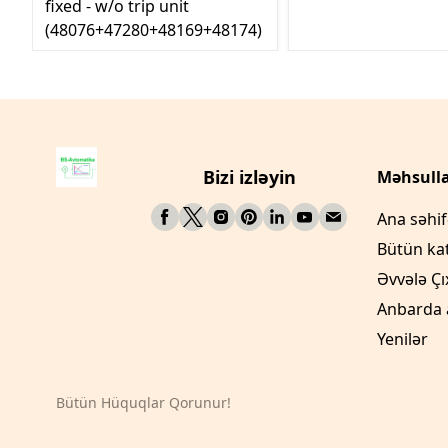
fixed - w/o trip unit
(48076+47280+48169+48174)
Bizi izləyin
Məhsulla
Ana səhi
Bütün ka
Əvvələ Çı
Anbarda 
Yenilər
Bütün Hüquqlar Qorunur!