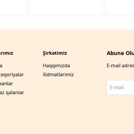
Abunə Olu
rımız
Şirkətimiz
fə
Haqqımızda
E-mail adres
teqoriyalar
Xidmətlərimiz
xanlar
E-mail
az qalanlar