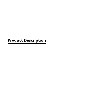
Relays)
MPCB - Mü
Elektrik Aç
Protection 
SDC - Arıcı
Disconnect
Product Description
FUSE - Əri
(FUSES)
MCCB - Kom
Açarları (
Breakers)
TSMIN - T
Mühafizə V
Nəzarəti (
protection 
monitoring
ACB - Hava 
(Air Circui