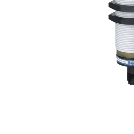
Açarları (M
breackers)
TSCM - Tor
Mühafizə M
Leakage cu
devices)
AGM - Aşır
mühafizə (
NIM - Nəza
Məhsulları
Command P
IEMIM - In
Mühərrik İş
Mühafizə (
starters an
PWCTR - Ma
(Contactor
TRL - Term