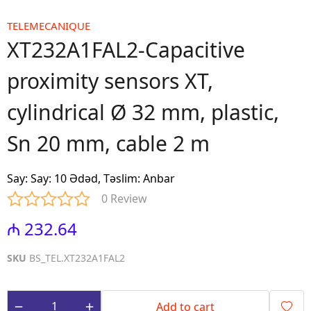
TELEMECANIQUE
XT232A1FAL2-Capacitive
proximity sensors XT,
cylindrical Ø 32 mm, plastic,
Sn 20 mm, cable 2 m
Say
:
Say: 10 Ədəd, Təslim: Anbar
0 Review
₼ 232.64
SKU
BS_TEL.XT232A1FAL2
Add to cart