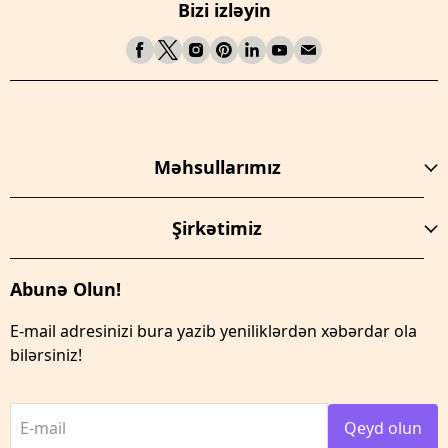
Bizi izləyin
Məhsullarımız
Şirkətimiz
Abunə Olun!
E-mail adresinizi bura yazib yeniliklərdən xəbərdar ola
bilərsiniz!
E-mail
Qeyd olun