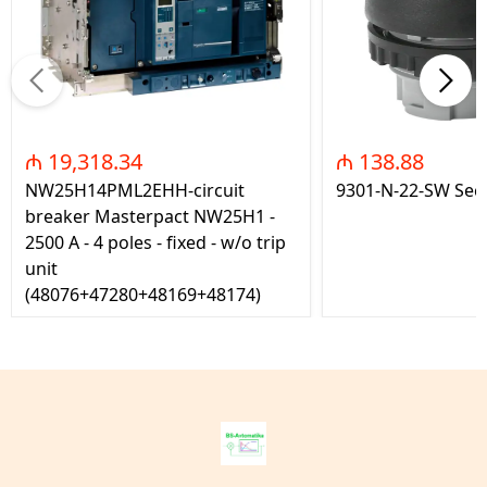
₼ 19,318.34
₼ 138.88
NW25H14PML2EHH-circuit
9301-N-22-SW Seç
breaker Masterpact NW25H1 -
2500 A - 4 poles - fixed - w/o trip
unit
(48076+47280+48169+48174)