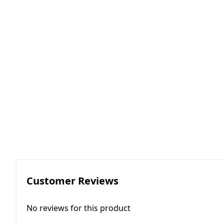
RGKMI - R
Korreksiya 
(Contactor
correction)
EP - Elektri
AM - Avtom
(Automatio
Customer Reviews
No reviews for this product