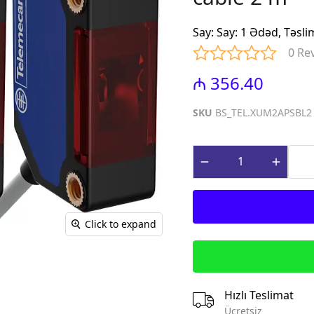
iniature Circuit
(Contactors for power factor
correction)
Say
:
Say: 1 Ədəd, Təsl
paq Sızma Cərəyan
MTP - Modul Tip Panellər
0 Re
əhsulları (Earth
PLP - Plastik Panellər
rrent Protection
₼ 356.40
ABQ - Avtomat və Birləşdirici
Qutular
ı Gərginlikdən
SKU
BS_TEL.XUM2APSBL2
Surge Arresters)
MPN - Metal Panellər
rət və İdarə
PHS - Panel Havalandırma
 (Control &
sistemləri
roducts)
STCY - Sənaye Tip Çəngəl və
teqrə edilmiş
Yuvalar (Industrial Plug and
əsalıcılar və
Socket)
Click to expand
Integrated motor
EAD - Elektromobil
d protection)
Akkumlyator Doldurma
qnit Işəsalıcılar
MA - Montaj Aksesuarları
s)
IZO - İzolentlər
Hızlı Teslimat
ik Relelər (Thermal
KBG - Kabel Bagları
Ücretsiz