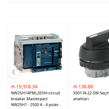
₼ 19,318.34
₼ 138.88
NW25H14PML2EHH-circuit
9301-N-22-SW Seç
breaker Masterpact
anahtarı
NW25H1 - 2500 A - 4 poles -