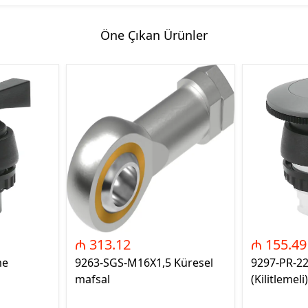
Öne Çıkan Ürünler
₼ 313.12
₼ 155.49
me
9263-SGS-M16X1,5 Küresel
9297-PR-2
mafsal
(Kilitlemeli)