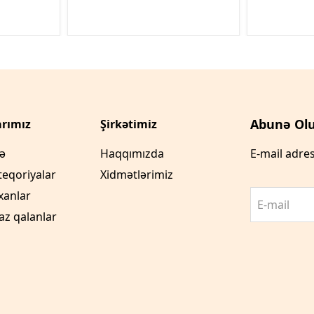
Abunə Olu
rımız
Şirkətimiz
fə
Haqqımızda
E-mail adres
teqoriyalar
Xidmətlərimiz
xanlar
E-mail
az qalanlar