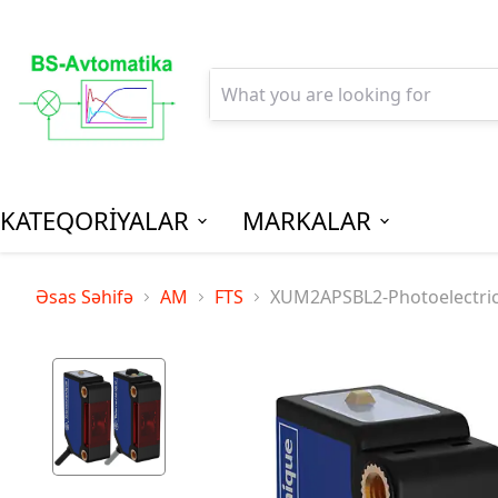
KATEQORİYALAR
MARKALAR
AGPM-Al
Əsas Səhifə
AM
FTS
XUM2APSBL2-Photoelectric 
Paylanm
(Low Vo
Distribu
SPM-Son P
(Final Dist
MCB - Mini