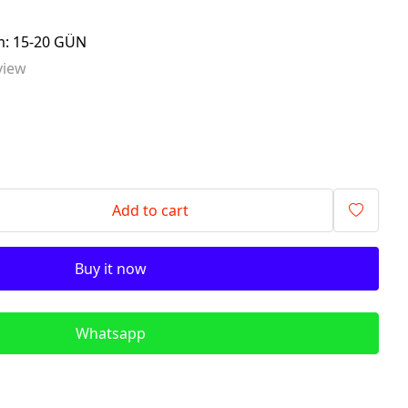
signalling components)
im: 15-20 GÜN
ITR - İzolyasiya
view
Transformatorları (Isolation
Transformers)
QM - Sabit Qida mənbələri (DC
Power Supplies)
PLC - Proqramlanan Məntiq
Kontrollerləri (Programmable
Logic Controller)
Add to cart
HMI - Masın İnsan İnterfeysi
(Human–Machine Interface)
Buy it now
REL - Relelər
ISN - İnduktiv Sensorlar
(Inductive Proximity Sensors)
Whatsapp
TSN - Tutum Sensorları
(Capacitive Sensor Proximity
Sensors)