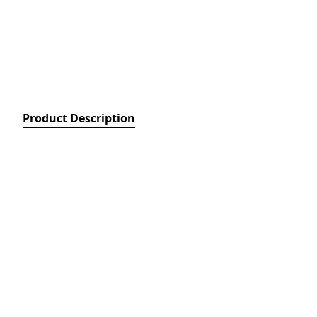
Relays)
MPCB - Mü
Elektrik Aç
Protection 
SDC - Arıcı
Disconnect
Product Description
FUSE - Əri
(FUSES)
MCCB - Kom
Açarları (
Breakers)
TSMIN - T
Mühafizə V
Nəzarəti (
protection 
monitoring
ACB - Hava 
(Air Circui