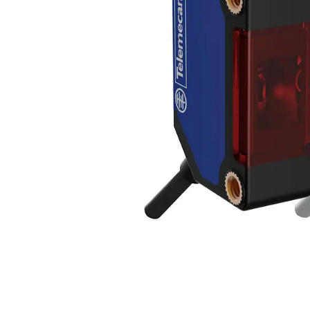
Açarları (M
breackers)
TSCM - Tor
Mühafizə M
Leakage cu
devices)
AGM - Aşır
mühafizə (
NIM - Nəza
Məhsulları
Command P
IEMIM - In
Mühərrik İş
Mühafizə (
starters an
PWCTR - Ma
(Contactor
TRL - Term