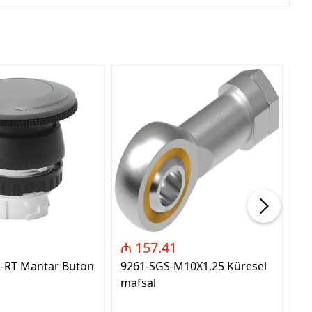
₼ 157.41
₼
2-RT Mantar Buton
9261-SGS-M10X1,25 Küresel
89
mafsal