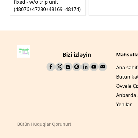
fixed - w/o trip unit
(48076+47280+48169+48174)
Bizi izləyin
Məhsulla
Ana səhi
Bütün ka
Əvvələ Çı
Anbarda 
Yenilər
Bütün Hüquqlar Qorunur!