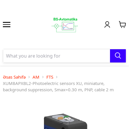
Əsas Səhifə
AM
FTS
XUM8APXBL2-Photoelectric sensors XU, miniature,
background suppression, Smax=0.30 m, PNP, cable 2 m