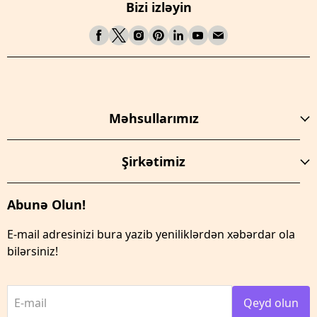
Bizi izləyin
Məhsullarımız
Şirkətimiz
Abunə Olun!
E-mail adresinizi bura yazib yeniliklərdən xəbərdar ola
bilərsiniz!
E-mail
Qeyd olun