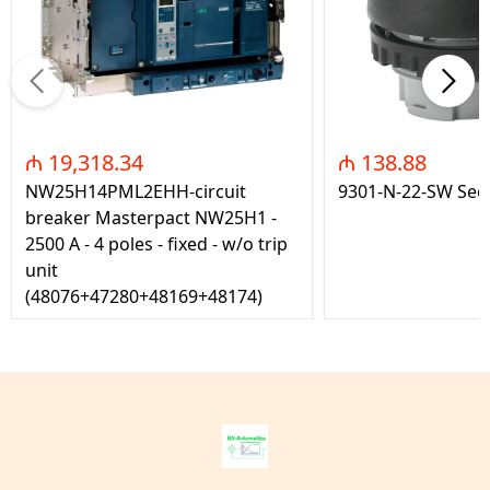
₼ 19,318.34
₼ 138.88
NW25H14PML2EHH-circuit
9301-N-22-SW Seç
breaker Masterpact NW25H1 -
2500 A - 4 poles - fixed - w/o trip
unit
(48076+47280+48169+48174)