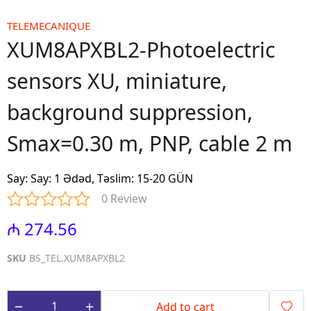
TELEMECANIQUE
XUM8APXBL2-Photoelectric
sensors XU, miniature,
background suppression,
Smax=0.30 m, PNP, cable 2 m
Say
:
Say: 1 Ədəd, Təslim: 15-20 GÜN
0 Review
₼ 274.56
SKU
BS_TEL.XUM8APXBL2
Add to cart