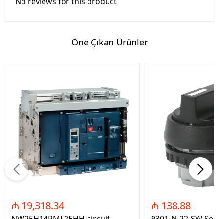
No reviews for this product
Öne Çıkan Ürünler
₼ 19,318.34
₼ 138.88
NW25H14PML2EHH-circuit
9301-N-22-SW Seç