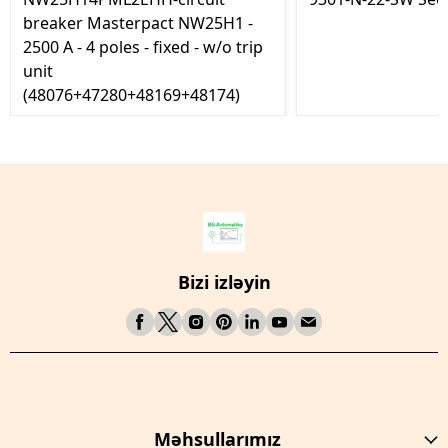
breaker Masterpact NW25H1 -
2500 A - 4 poles - fixed - w/o trip
unit
(48076+47280+48169+48174)
Bizi izləyin
Məhsullarımız