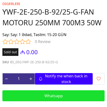
DIGERLERI
YWF-2E-250-B-92/25-G-FAN
MOTORU 250MM 700M3 50W
Say
:
Say: 1 Ədəd, Təslim: 15-20 GÜN
0 Review
₼ 0.00
Sold out
SKU
BS_DIG.YWF-2E-250-B-92/25-G
Notify me when back in
stock
Whatsapp