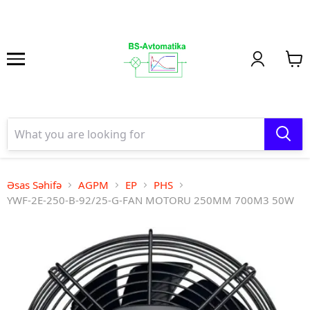
Əsas Səhifə
AGPM
EP
PHS
YWF-2E-250-B-92/25-G-FAN MOTORU 250MM 700M3 50W