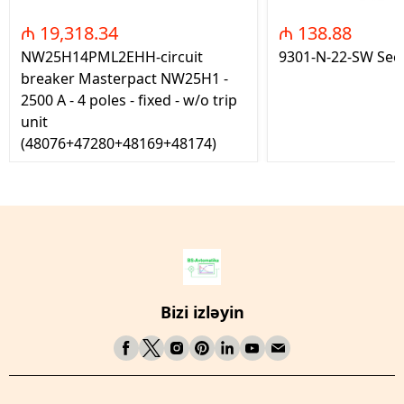
₼ 19,318.34
₼ 138.88
NW25H14PML2EHH-circuit
9301-N-22-SW Seç
breaker Masterpact NW25H1 -
2500 A - 4 poles - fixed - w/o trip
unit
(48076+47280+48169+48174)
Bizi izləyin