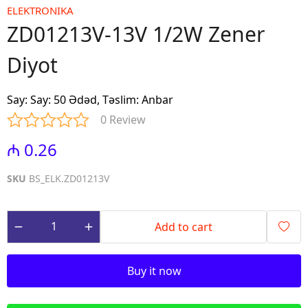
ELEKTRONIKA
ZD01213V-13V 1/2W Zener
Diyot
Say
:
Say: 50 Ədəd, Təslim: Anbar
0 Review
₼ 0.26
SKU
BS_ELK.ZD01213V
Add to cart
Buy it now