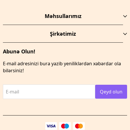
Məhsullarımız
Şirkətimiz
Abunə Olun!
E-mail adresinizi bura yazib yeniliklərdən xəbərdar ola
bilərsiniz!
E-mail
Qeyd olun