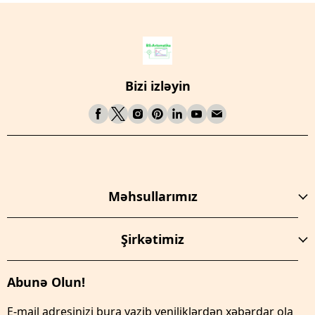
Bizi izləyin
Məhsullarımız
Şirkətimiz
Abunə Olun!
E-mail adresinizi bura yazib yeniliklərdən xəbərdar ola