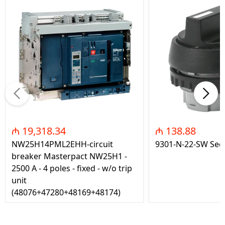
₼ 19,318.34
₼ 138.88
NW25H14PML2EHH-circuit
9301-N-22-SW Seç
breaker Masterpact NW25H1 -
2500 A - 4 poles - fixed - w/o trip
unit
(48076+47280+48169+48174)