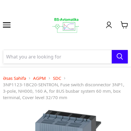
Əsas Səhifə
AGPM
SDC
3NP1123-1BC20-SENTRON, Fuse switch disconnector 3NP1,
3-pole, NH000, 160 A, for 8US busbar system 60 mm, box
terminal, Cover level 32/70 mm