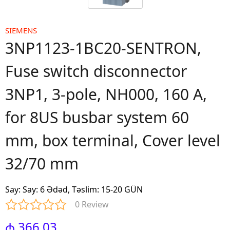
SIEMENS
3NP1123-1BC20-SENTRON,
Fuse switch disconnector
3NP1, 3-pole, NH000, 160 A,
for 8US busbar system 60
mm, box terminal, Cover level
32/70 mm
Say
:
Say: 6 Ədəd, Təslim: 15-20 GÜN
0 Review
₼ 366.03