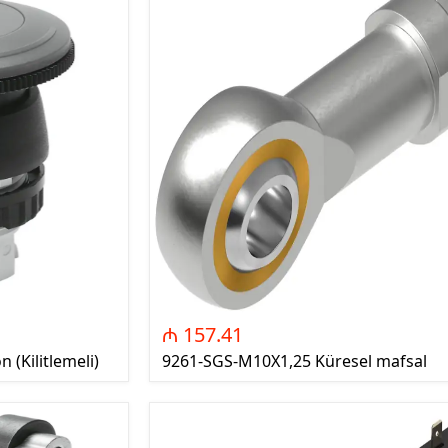
KBS -Kabel Sonluqları
hərrik Mühafizə
IKS-Izoləli Kabel Sonluqları
arları (Motor
KK - Kabel Kanalları
Circuit Breakers)
MR - Montaj Rayları
 Açarlar (Switch
AKS - Aksesuarlar
or)
KLM - Klemniklər
yən Qoruyucular
ETK - Etiketləmə
pakt Tip Elektrik
MKB - Montaj Kabelləri
Compact Type Circuit
GKBL -Güc Kabelləri
SKBL - Siqnal Kabelləri
orpaq Sızmadan
IOT- Ildırım ötürücülər və
ə İzolyasiya
torpaqlama məhsulları
₼ 157.41
Earth Leakage
(Lightning Cnductors and
(Kilitlemeli)
9261-SGS-M10X1,25 Küresel mafsal
and isolation
Grounding Products)
)
EL - Əl Alətləri
Elektrik Açarları
OA - Ölçü Alətləri
t Breakers)