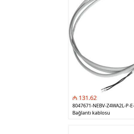
RGKMI - R
Korreksiya 
(Contactor
correction)
EP - Elektri
AM - Avtom
(Automatio
₼ 131.62
8047671-NEBV-Z4WA2L-P-E-
Bağlantı kablosu