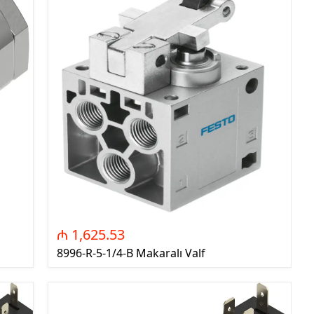
FTS - Foto Sensorlar
(Photoelectric Sensors)
LSW - Sərhəd mədudlaşdırıcı
açarlar (Limit Switches)
PRES - Təzyiq Sensorları
(Pressure Sensors)
DGV - Digər Vercilər (Other
Sensors)
ELK - Elektronika
TRN - Tranzistorlar
MKN - Mikro kontroller
DYD - Diodlar
₼ 1,625.53
REZ - Müqavimətlər
8996-R-5-1/4-B Makaralı Valf
TUT - Kondensatorlar
İND - İnduktivlik
MSX - Mikro Sxemlər
OPT - Opto Elektronika