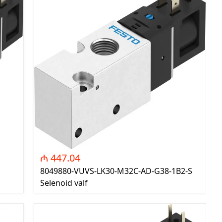
DELK - Digər elektronika
Məsulları
PCB - PCB Klemniklər
GEL - Guc Elektronikasi
₼ 447.04
8049880-VUVS-LK30-M32C-AD-G38-1B2-S
Selenoid valf