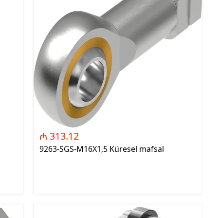
signalling components)
ITR - İzolyasiya
Transformatorları (Isolation
Transformers)
QM - Sabit Qida mənbələri (DC
Power Supplies)
PLC - Proqramlanan Məntiq
Kontrollerləri (Programmable
Logic Controller)
HMI - Masın İnsan İnterfeysi
₼ 313.12
(Human–Machine Interface)
9263-SGS-M16X1,5 Küresel mafsal
REL - Relelər
ISN - İnduktiv Sensorlar
(Inductive Proximity Sensors)
TSN - Tutum Sensorları
(Capacitive Sensor Proximity
Sensors)