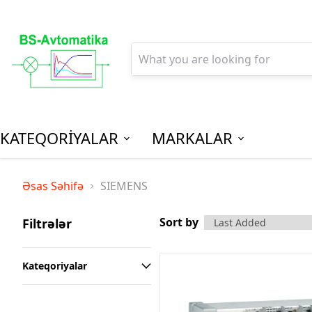
KATEQORİYALAR
MARKALAR
AGPM-Al
Əsas Səhifə
SIEMENS
Paylanm
(Low Vo
Sort by
Filtrələr
Distribu
SPM-Son P
Kateqoriyalar
(Final Dist
MCB - Mini