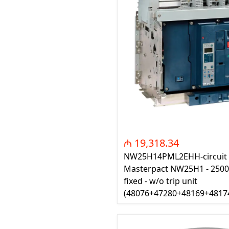
Açarları (M
breackers)
TSCM - Tor
Mühafizə M
Leakage cu
devices)
AGM - Aşır
mühafizə (
NIM - Nəza
Məhsulları
Command P
₼ 19,318.34
IEMIM - In
NW25H14PML2EHH-circuit 
Mühərrik İş
Masterpact NW25H1 - 2500 A
Mühafizə (
fixed - w/o trip unit
starters an
(48076+47280+48169+4817
PWCTR - Ma
(Contactor
TRL - Term