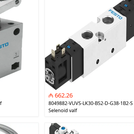
OGM - Orta Gərginlik
ə Dəyişdirici
Məhsulları (Medium Voltage
Source -
Products)
r Systems)
TRA - Transformatorlar
t panellər (Smart
YUV - Yuvalar
MREl - Mühafizə Releləri
 Nəzarət və İdarə
BTK - Beton Köşklər
 (Power Monitoring
ement System)
Faktorunun
sı (Power Factor
)
aq Gərginlik Güc
₼ 662.26
rları (Low Voltage
f
8049882-VUVS-LK30-B52-D-G38-1B2-S
citors)
Selenoid valf
ktiv Gücün İdarə
ctive power control