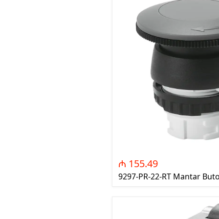
Relays)
MPCB - Mü
Elektrik Aç
Protection 
SDC - Arıcı
Disconnect
FUSE - Əri
(FUSES)
MCCB - Kom
Açarları (
Breakers)
TSMIN - T
Mühafizə V
₼ 155.49
Nəzarəti (
9297-PR-22-RT Mantar Buton 
protection 
monitoring
ACB - Hava 
(Air Circui