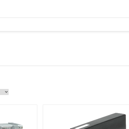
çaq Gərginlik
AGPM2
IMP
a Məhsulları
Məh
HR - Harmonik Reaktorlar
ltage
(Harmonic reactors)
(In
tion Products)
RGIR - Reaktiv Gücün İdarə
Pur
Relesi (Reactive power control
aylanma Məhsullari
relays)
ribution Products)
RGKMI - Reaktiv Gücün
atür Elektrik
Korreksiya Maqnit İşəsalıcı