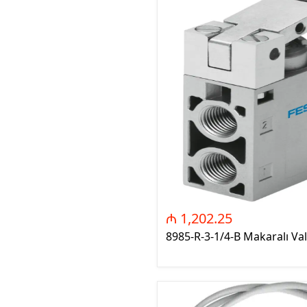
MDS - Mənb
Sistemlər (
Changeove
SMP - Smar
Panels)
GNIS - Güc
Sistemləri
and Manag
GFK - Guc 
Korreksiya
Correction
AGGK - Alç
₼ 1,202.25
Kondensato
8985-R-3-1/4-B Makaralı Val
Power Capa
RGIR - Rea
Relesi (Rea
relays)