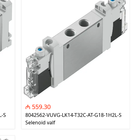
₼ 559.30
L-S
8042562-VUVG-LK14-T32C-AT-G18-1H2L-S
Selenoid valf