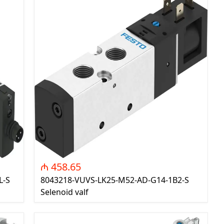
₼ 458.65
L-S
8043218-VUVS-LK25-M52-AD-G14-1B2-S
Selenoid valf