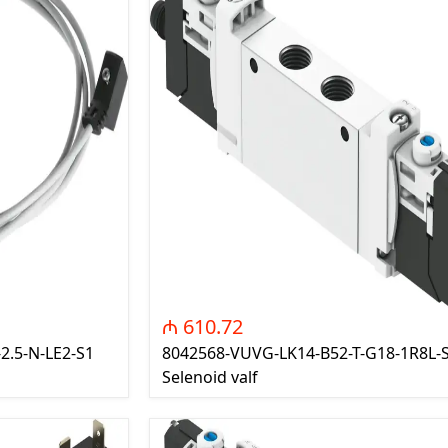
eaktiv Gücün
Maqnit İşəsalıcı
s for power factor
k Panelləri
atika Məhsulları
n Products)
₼ 610.72
2.5-N-LE2-S1
8042568-VUVG-LK14-B52-T-G18-1R8L-
Selenoid valf