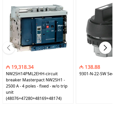
₼ 19,318.34
₼ 138.88
NW25H14PML2EHH-circuit
9301-N-22-SW Seç
breaker Masterpact NW25H1 -
2500 A - 4 poles - fixed - w/o trip
unit
(48076+47280+48169+48174)