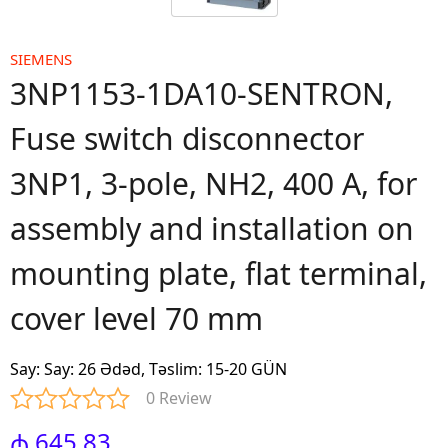
SIEMENS
3NP1153-1DA10-SENTRON,
Fuse switch disconnector
3NP1, 3-pole, NH2, 400 A, for
assembly and installation on
mounting plate, flat terminal,
cover level 70 mm
Say
:
Say: 26 Ədəd, Təslim: 15-20 GÜN
0 Review
₼ 645.83