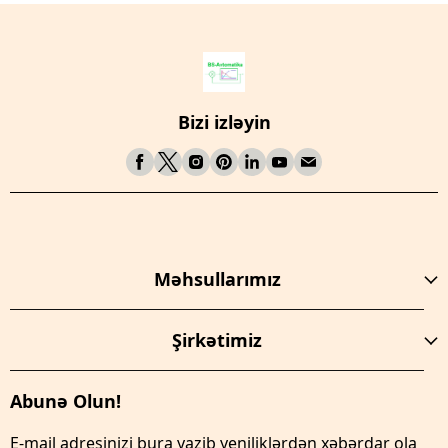
Bizi izləyin
Məhsullarımız
Şirkətimiz
Abunə Olun!
E-mail adresinizi bura yazib yeniliklərdən xəbərdar ola