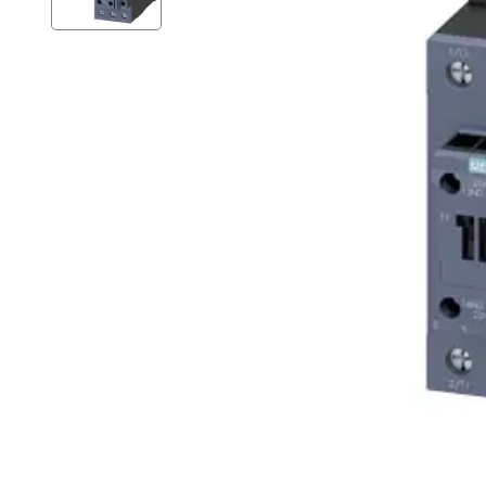
Açarları (M
breackers)
TSCM - Tor
Mühafizə M
Leakage cu
devices)
AGM - Aşır
mühafizə (
NIM - Nəza
Məhsulları
Command P
IEMIM - In
Mühərrik İş
Mühafizə (
starters an
PWCTR - Ma
(Contactor
TRL - Term