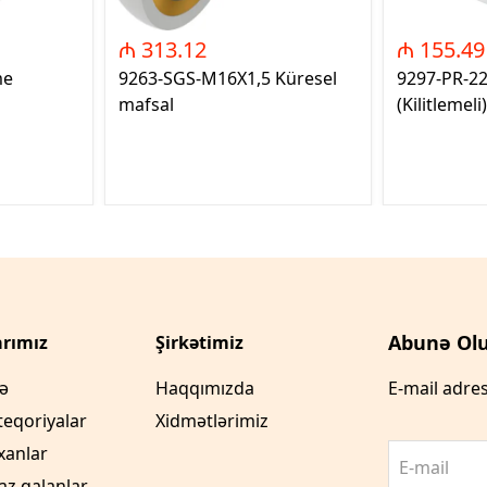
₼ 313.12
₼ 155.49
me
9263-SGS-M16X1,5 Küresel
9297-PR-2
mafsal
(Kilitlemeli)
Abunə Olu
rımız
Şirkətimiz
fə
Haqqımızda
E-mail adres
teqoriyalar
Xidmətlərimiz
xanlar
E-mail
az qalanlar