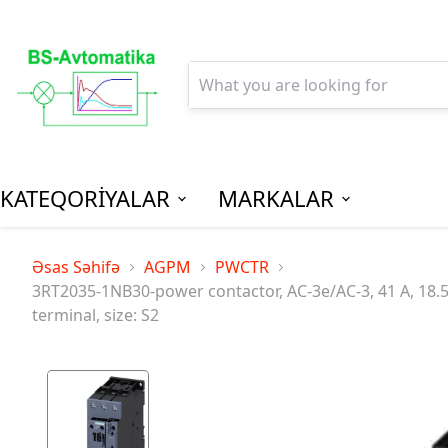
KATEQORİYALAR
MARKALAR
AGPM-Al
Əsas Səhifə
AGPM
PWCTR
Paylanm
3RT2035-1NB30-power contactor, AC-3e/AC-3, 41 A, 18.5 k
terminal, size: S2
(Low Vo
Distribu
SPM-Son P
(Final Dist
MCB - Mini