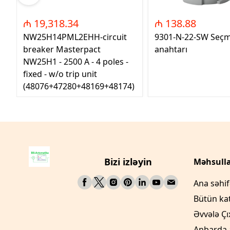
₼ 19,318.34
₼ 138.88
NW25H14PML2EHH-circuit
9301-N-22-SW Seç
breaker Masterpact
anahtarı
NW25H1 - 2500 A - 4 poles -
fixed - w/o trip unit
(48076+47280+48169+48174)
Bizi izləyin
Məhsulla
Ana səhi
Bütün ka
Əvvələ Çı
Anbarda 