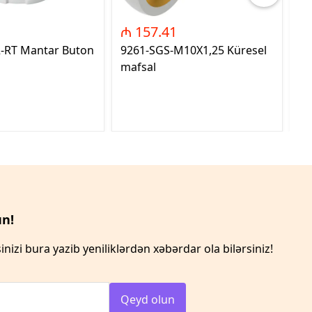
₼ 157.41
₼
2-RT Mantar Buton
9261-SGS-M10X1,25 Küresel
89
mafsal
n!
inizi bura yazib yeniliklərdən xəbərdar ola bilərsiniz!
Qeyd olun