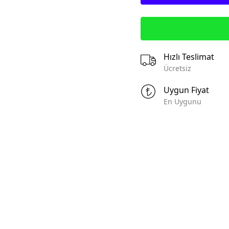
KBS -Kabel Sonluqları
hərrik Mühafizə
IKS-Izoləli Kabel Sonluqları
arları (Motor
KK - Kabel Kanalları
Circuit Breakers)
MR - Montaj Rayları
Hızlı Teslimat
 Açarlar (Switch
AKS - Aksesuarlar
Ücretsiz
or)
KLM - Klemniklər
yən Qoruyucular
Uygun Fiyat
ETK - Etiketləmə
En Uygunu
pakt Tip Elektrik
MKB - Montaj Kabelləri
Compact Type Circuit
GKBL -Güc Kabelləri
SKBL - Siqnal Kabelləri
orpaq Sızmadan
IOT- Ildırım ötürücülər və
ə İzolyasiya
torpaqlama məhsulları
Earth Leakage
(Lightning Cnductors and
and isolation
Grounding Products)
)
EL - Əl Alətləri
Elektrik Açarları
OA - Ölçü Alətləri
t Breakers)