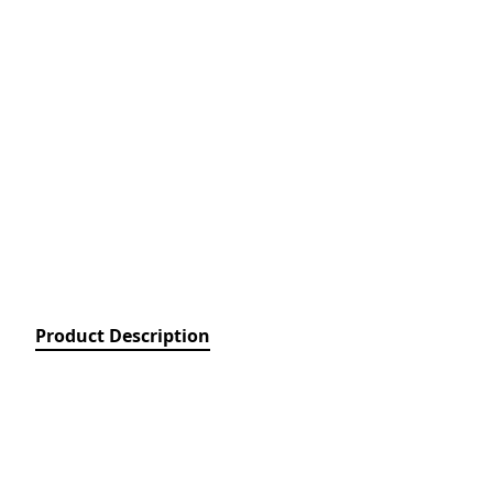
Relays)
MPCB - Mü
Elektrik Aç
Protection 
SDC - Arıcı
Disconnect
FUSE - Əri
(FUSES)
MCCB - Kom
Açarları (
Breakers)
TSMIN - T
Product Description
Mühafizə V
Nəzarəti (
protection 
monitoring
ACB - Hava 
(Air Circui