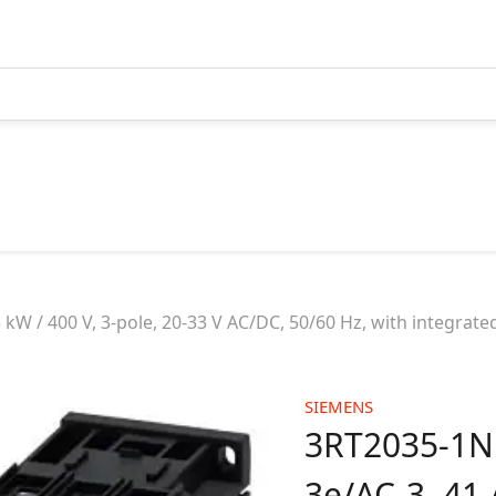
çaq Gərginlik
AGPM2
IMP
a Məhsulları
Məh
W / 400 V, 3-pole, 20-33 V AC/DC, 50/60 Hz, with integrated 
HR - Harmonik Reaktorlar
ltage
(Harmonic reactors)
(In
tion Products)
RGIR - Reaktiv Gücün İdarə
Pur
Relesi (Reactive power control
SIEMENS
aylanma Məhsullari
relays)
3RT2035-1NB
ribution Products)
RGKMI - Reaktiv Gücün
atür Elektrik
3e/AC-3, 41 
Korreksiya Maqnit İşəsalıcı