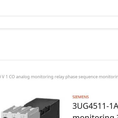
çaq Gərginlik
AGPM2
IMP
a Məhsulları
Məh
1 CO analog monitoring relay phase sequence monitoring 3
HR - Harmonik Reaktorlar
ltage
(Harmonic reactors)
(In
tion Products)
RGIR - Reaktiv Gücün İdarə
Pur
Relesi (Reactive power control
SIEMENS
aylanma Məhsullari
relays)
3UG4511-1A
ribution Products)
RGKMI - Reaktiv Gücün
atür Elektrik
monitoring 
Korreksiya Maqnit İşəsalıcı