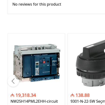
No reviews for this product
₼ 19,318.34
₼ 138.88
NW25H14PML2EHH-circuit
9301-N-22-SW Seç