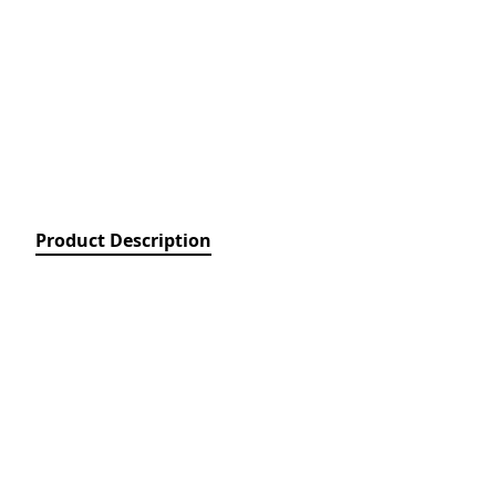
Relays)
MPCB - Mü
Elektrik Aç
Protection 
SDC - Arıcı
Disconnect
FUSE - Əri
(FUSES)
Product Description
MCCB - Kom
Açarları (
Breakers)
TSMIN - T
Mühafizə V
Nəzarəti (
protection 
monitoring
ACB - Hava 
(Air Circui