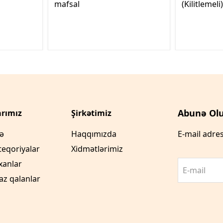
mafsal
(Kilitlemeli)
Abunə Olu
rımız
Şirkətimiz
fə
Haqqımızda
E-mail adres
teqoriyalar
Xidmətlərimiz
xanlar
E-mail
az qalanlar