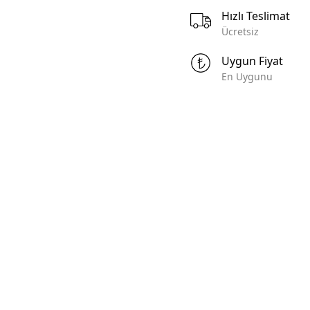
KBS -Kabel Sonluqları
Hızlı Teslimat
hərrik Mühafizə
Ücretsiz
IKS-Izoləli Kabel Sonluqları
arları (Motor
KK - Kabel Kanalları
Circuit Breakers)
Uygun Fiyat
MR - Montaj Rayları
En Uygunu
 Açarlar (Switch
AKS - Aksesuarlar
or)
KLM - Klemniklər
yən Qoruyucular
ETK - Etiketləmə
pakt Tip Elektrik
MKB - Montaj Kabelləri
Compact Type Circuit
GKBL -Güc Kabelləri
SKBL - Siqnal Kabelləri
orpaq Sızmadan
IOT- Ildırım ötürücülər və
ə İzolyasiya
torpaqlama məhsulları
Earth Leakage
(Lightning Cnductors and
and isolation
Grounding Products)
)
EL - Əl Alətləri
Elektrik Açarları
OA - Ölçü Alətləri
t Breakers)