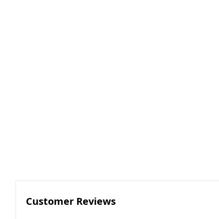
RGKMI - R
Korreksiya 
(Contactor
correction)
EP - Elektri
AM - Avtom
(Automatio
Customer Reviews