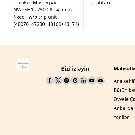
breaker Masterpact
anahtarı
NW25H1 - 2500 A - 4 poles -
fixed - w/o trip unit
(48076+47280+48169+48174)
Bizi izləyin
Məhsulla
Ana səhi
Bütün ka
Əvvələ Çı
Anbarda 
Yenilər