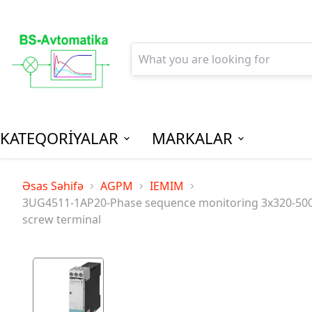
KATEQORİYALAR
MARKALAR
AGPM-Al
Əsas Səhifə
AGPM
IEMIM
Paylanm
3UG4511-1AP20-Phase sequence monitoring 3x320-500 V 
screw terminal
(Low Vo
Distribu
SPM-Son P
(Final Dist
MCB - Mini