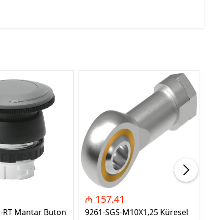
₼ 157.41
₼
2-RT Mantar Buton
9261-SGS-M10X1,25 Küresel
89