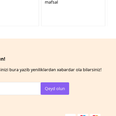
mafsal
n!
inizi bura yazib yeniliklərdən xəbərdar ola bilərsiniz!
Qeyd olun