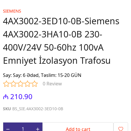
SIEMENS
4AX3002-3ED10-0B-Siemens
4AX3002-3HA10-0B 230-
400V/24V 50-60hz 100vA
Emniyet İzolasyon Trafosu
Say
:
Say: 6 Ədəd, Təslim: 15-20 GÜN
0 Review
₼ 210.90
SKU
BS_SIE.4AX3002-3ED10-0B
Add to cart