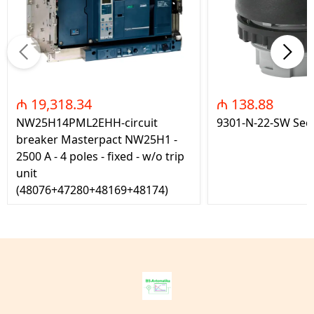
₼ 19,318.34
₼ 138.88
NW25H14PML2EHH-circuit
9301-N-22-SW Seç
breaker Masterpact NW25H1 -
2500 A - 4 poles - fixed - w/o trip
unit
(48076+47280+48169+48174)