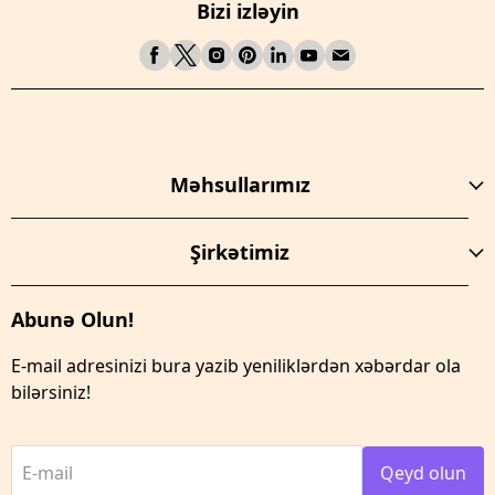
Bizi izləyin
Məhsullarımız
Şirkətimiz
Abunə Olun!
E-mail adresinizi bura yazib yeniliklərdən xəbərdar ola
bilərsiniz!
E-mail
Qeyd olun