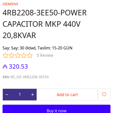
SIEMENS
4RB2208-3EE50-POWER
CAPACITOR MKP 440V
20,8KVAR
Say
:
Say: 30 Ədəd, Təslim: 15-20 GÜN
0 Review
₼ 320.53
SKU
BS_SIE.4RB2208-3EE50
Add to cart
Buy it now