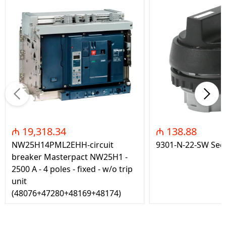
₼ 19,318.34
₼ 138.88
NW25H14PML2EHH-circuit
9301-N-22-SW Seç
breaker Masterpact NW25H1 -
2500 A - 4 poles - fixed - w/o trip
unit
(48076+47280+48169+48174)