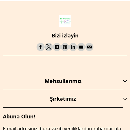
Bizi izləyin
Məhsullarımız
Şirkətimiz
Abunə Olun!
E-mail adresinizi bura yazib yeniliklərdən xəbərdar ola