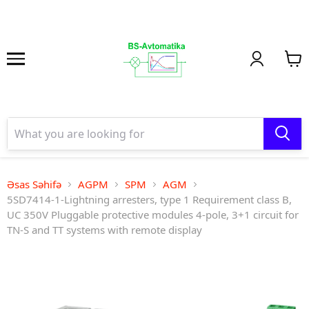
Əsas Səhifə
AGPM
SPM
AGM
5SD7414-1-Lightning arresters, type 1 Requirement class B,
UC 350V Pluggable protective modules 4-pole, 3+1 circuit for
TN-S and TT systems with remote display