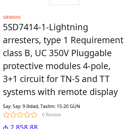
SIEMENS
5SD7414-1-Lightning
arresters, type 1 Requirement
class B, UC 350V Pluggable
protective modules 4-pole,
3+1 circuit for TN-S and TT
systems with remote display
Say
:
Say: 9 Ədəd, Təslim: 15-20 GÜN
0 Review
₼ 2,858.88