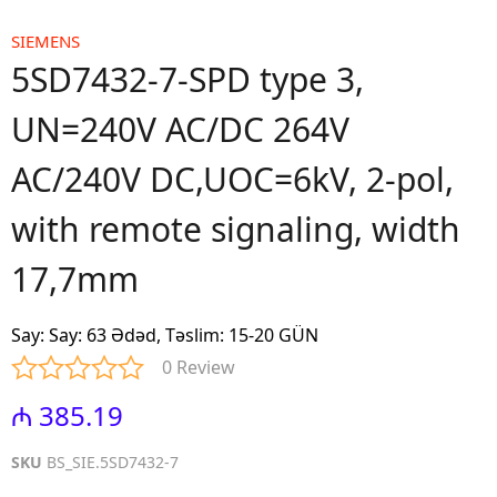
SIEMENS
5SD7432-7-SPD type 3,
UN=240V AC/DC 264V
AC/240V DC,UOC=6kV, 2-pol,
with remote signaling, width
17,7mm
Say
:
Say: 63 Ədəd, Təslim: 15-20 GÜN
0 Review
₼ 385.19
SKU
BS_SIE.5SD7432-7