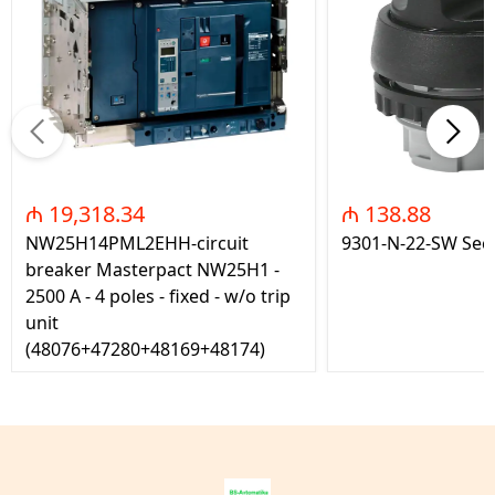
₼ 19,318.34
₼ 138.88
NW25H14PML2EHH-circuit
9301-N-22-SW Seç
breaker Masterpact NW25H1 -
2500 A - 4 poles - fixed - w/o trip
unit
(48076+47280+48169+48174)