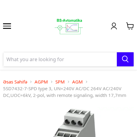
Əsas Səhifə
AGPM
SPM
AGM
5SD7432-7-SPD type 3, UN=240V AC/DC 264V AC/240V
DC,UOC=6kV, 2-pol, with remote signaling, width 17,7mm