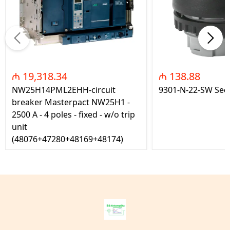
₼ 19,318.34
₼ 138.88
NW25H14PML2EHH-circuit
9301-N-22-SW Seç
breaker Masterpact NW25H1 -
2500 A - 4 poles - fixed - w/o trip
unit
(48076+47280+48169+48174)