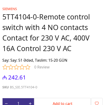
SIEMENS
5TT4104-0-Remote control
switch with 4 NO contacts
Contact for 230 V AC, 400V
16A Control 230 V AC
Say
:
Say: 51 Ədəd, Təslim: 15-20 GÜN
0 Review
₼ 242.61
SKU
BS_SIE.5TT4104-0
Add to cart