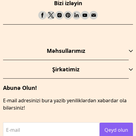
Bizi izləyin
Məhsullarımız
Şirkətimiz
Abunə Olun!
E-mail adresinizi bura yazib yeniliklərdən xəbərdar ola
bilərsiniz!
E-mail
Qeyd olun