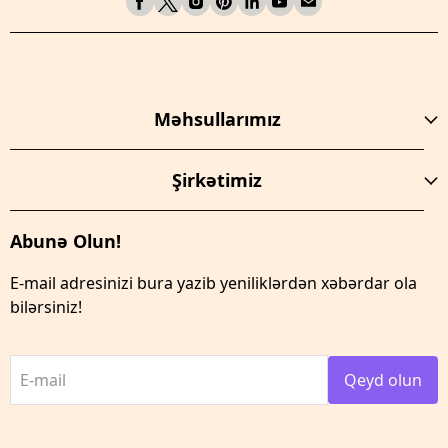
Məhsullarımız
Şirkətimiz
Abunə Olun!
E-mail adresinizi bura yazib yeniliklərdən xəbərdar ola
bilərsiniz!
E-mail
Qeyd olun