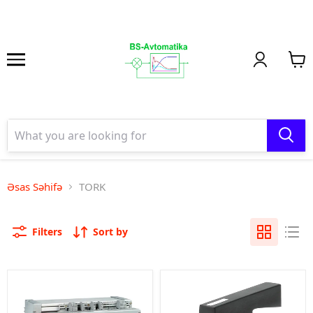
Əsas Səhifə
TORK
Filters
Sort by