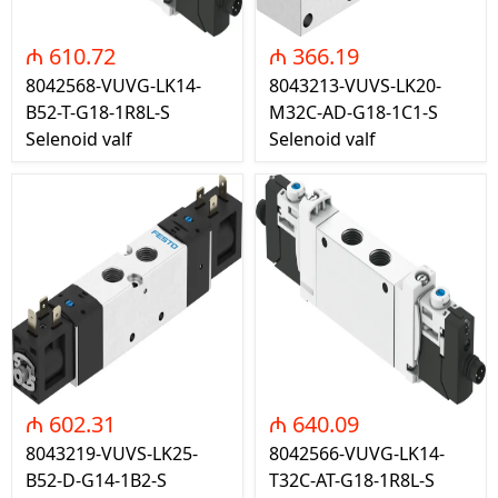
₼ 610.72
₼ 366.19
8042568-VUVG-LK14-
8043213-VUVS-LK20-
B52-T-G18-1R8L-S
M32C-AD-G18-1C1-S
Selenoid valf
Selenoid valf
₼ 602.31
₼ 640.09
8043219-VUVS-LK25-
8042566-VUVG-LK14-
B52-D-G14-1B2-S
T32C-AT-G18-1R8L-S