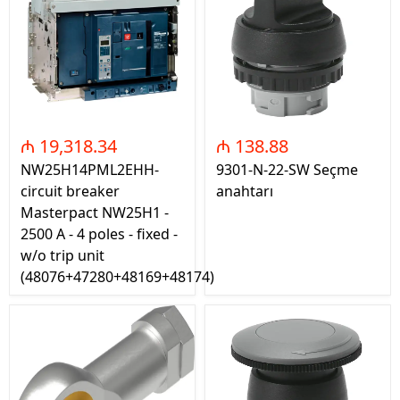
₼ 19,318.34
₼ 138.88
NW25H14PML2EHH-
9301-N-22-SW Seçme
circuit breaker
anahtarı
Masterpact NW25H1 -
2500 A - 4 poles - fixed -
w/o trip unit
(48076+47280+48169+48174)