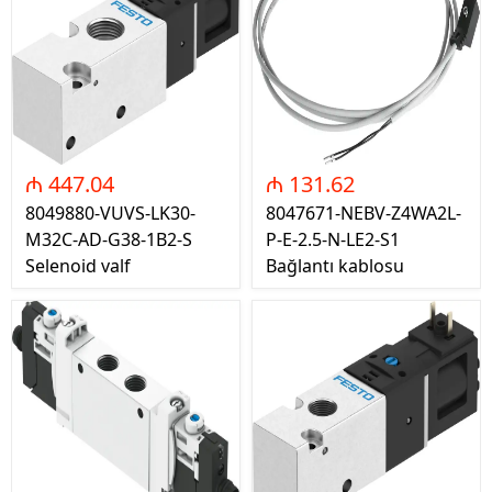
₼ 447.04
₼ 131.62
8049880-VUVS-LK30-
8047671-NEBV-Z4WA2L-
M32C-AD-G38-1B2-S
P-E-2.5-N-LE2-S1
Selenoid valf
Bağlantı kablosu