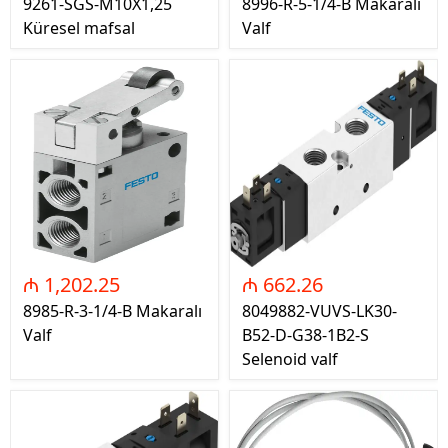
9261-SGS-M10X1,25
8996-R-5-1/4-B Makaralı
Küresel mafsal
Valf
₼ 1,202.25
₼ 662.26
8985-R-3-1/4-B Makaralı
8049882-VUVS-LK30-
Valf
B52-D-G38-1B2-S
Selenoid valf