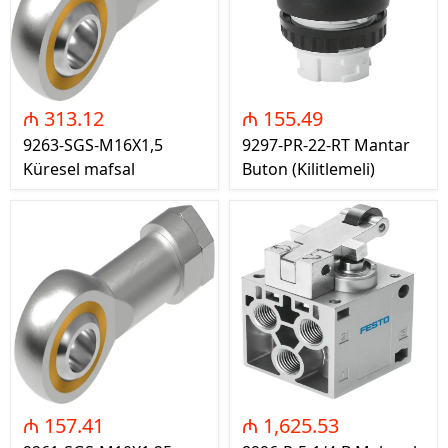
₼ 313.12
₼ 155.49
9263-SGS-M16X1,5
9297-PR-22-RT Mantar
Küresel mafsal
Buton (Kilitlemeli)
₼ 157.41
₼ 1,625.53